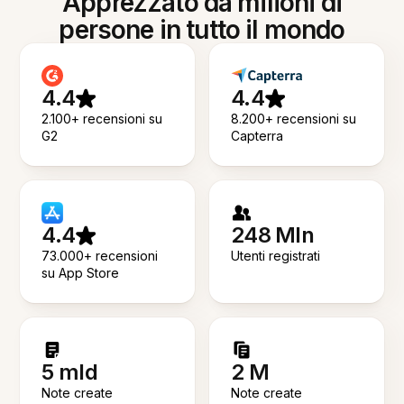
Apprezzato da milioni di
persone in tutto il mondo
4.4
4.4
2.100+ recensioni su
8.200+ recensioni su
G2
Capterra
4.4
248 Mln
73.000+ recensioni
Utenti registrati
su App Store
5 mld
2 M
Note create
Note create