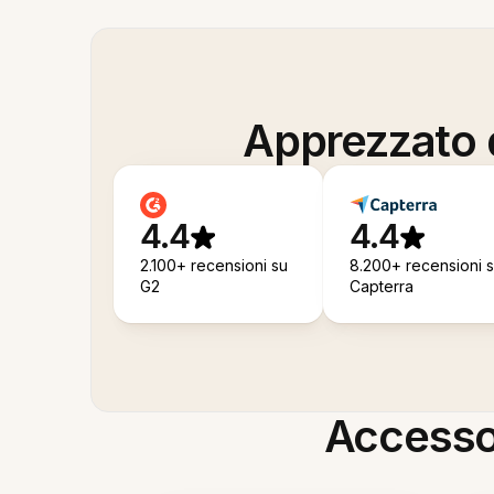
Apprezzato d
4.4
4.4
2.100+ recensioni su
8.200+ recensioni 
G2
Capterra
Accesso i