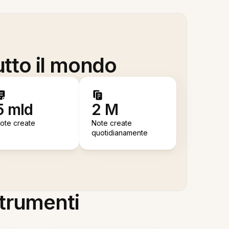
utto il mondo
5 mld
2 M
ote create
Note create
quotidianamente
 strumenti