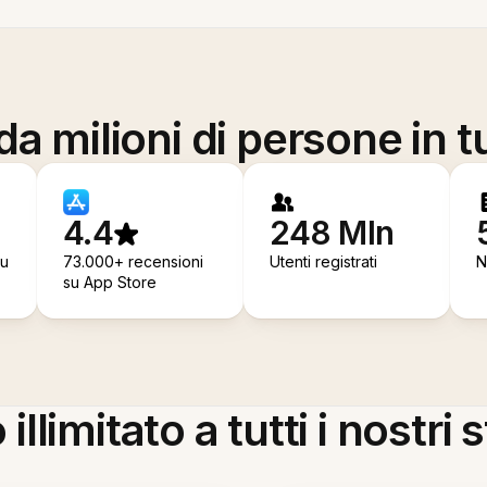
a milioni di persone in t
4.4
248 Mln
su
73.000+ recensioni
Utenti registrati
N
su App Store
llimitato a tutti i nostri