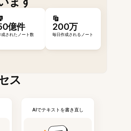
います
50億件
200万
作成されたノート数
毎日作成されるノート
セス
AIでテキストを書き直し