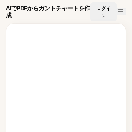
AIでPDFからガントチャートを作
ログイ
成
ン