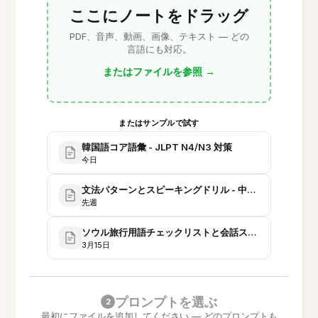
ここにノートをドラッグ
PDF、音声、動画、画像、テキスト — どの
言語にも対応。
またはファイルを参照
→
またはサンプルで試す
韓国語コア語彙 - JLPT N4/N3 対策
今日
文法パターンとスピーキングドリル - 中級韓国語
先週
ソウル旅行用語チェックリストと会話スクリプト
3月15日
プロンプトを選ぶ
2
最初にファイルを追加してください — どのプロンプトも