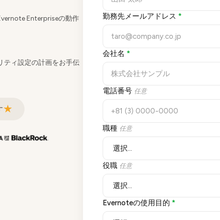
勤務先メールアドレス
*
te Enterpriseの動作
会社名
*
リティ設定の計画をお手伝
電話番号
任意
★
す
職種
任意
役職
任意
Evernoteの使用目的
*