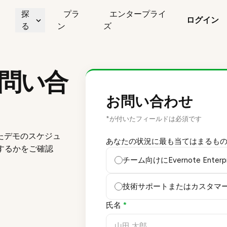
探
プラ
エンタープライ
ログイン
る
ン
ズ
問い合
お問い合わせ
*が付いたフィールドは必須です
たデモのスケジュ
あなたの状況に最も当てはまるも
適合するかをご確認
チーム向けにEvernote Ente
技術サポートまたはカスタマ
氏名
*