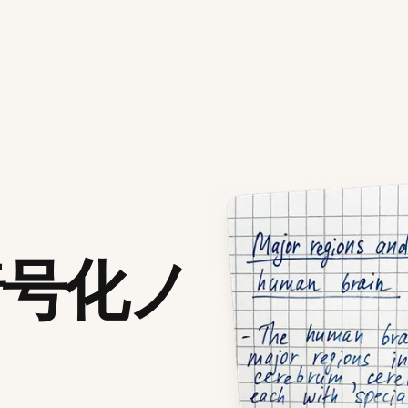
暗号化ノ
リ