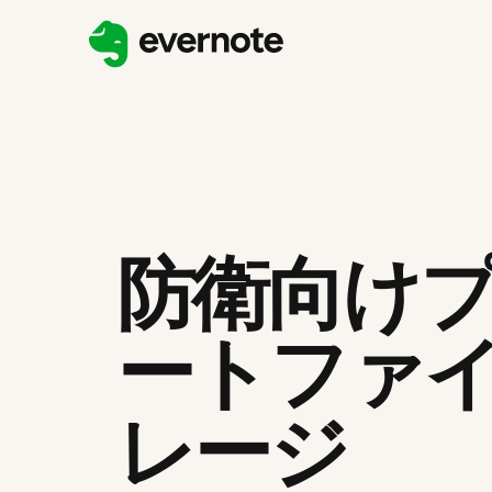
防衛向け
ートファ
レージ