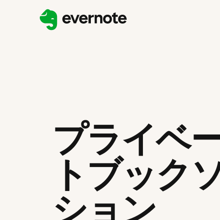
プライベ
トブック
ション