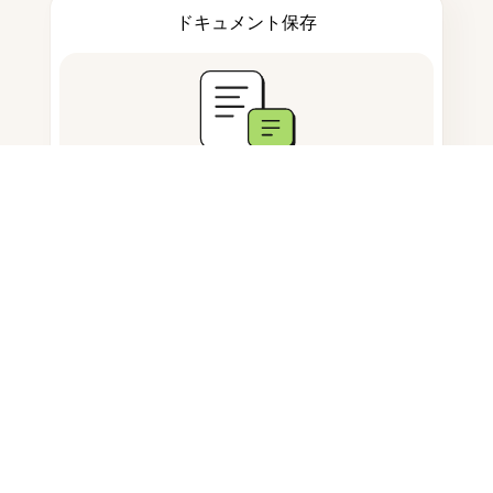
ドキュメント保存
よくある質問
ウェブサイトから画像を保存するに
はどうすればいいですか？
WEBPファイルをJPGとして保存で
きますか？