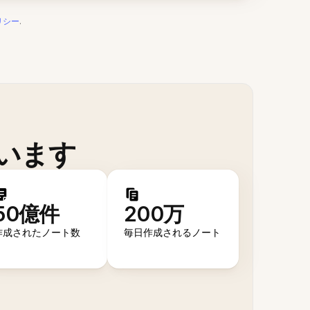
リシー
.
います
50億件
200万
作成されたノート数
毎日作成されるノート