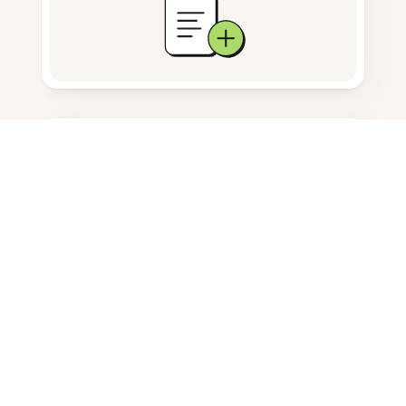
ドキュメント保存
よくある質問
PC用PDFコンバーターとは何です
か？