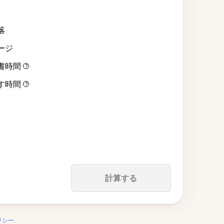
落
ージ
書時間
?
す時間
?
計算する
リシー
.