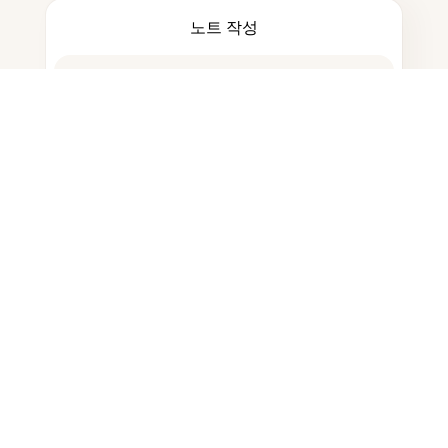
노트 작성
문서 저장
자주 묻는 질문