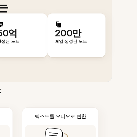
는
50억
200만
생성된 노트
매일 생성된 노트
스
텍스트를 오디오로 변환