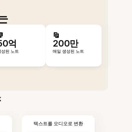
는
50억
200만
생성된 노트
매일 생성된 노트
스
텍스트를 오디오로 변환