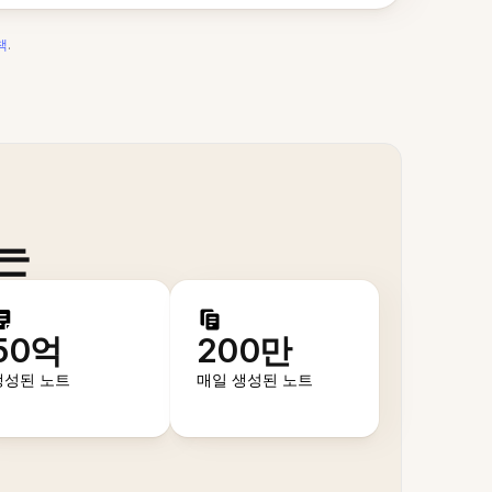
책
.
는
50억
200만
생성된 노트
매일 생성된 노트