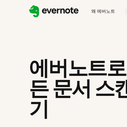
왜 에버노트
에버노트로
든 문서 스
기