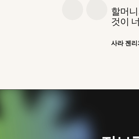
할머니
것이 너
사라 젠리