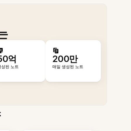
는
50억
200만
생성된 노트
매일 생성된 노트
스