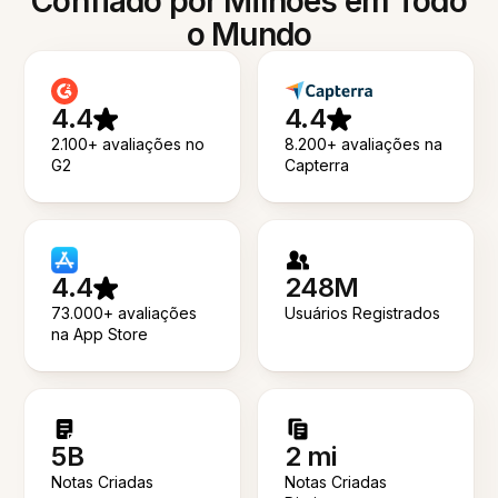
Confiado por Milhões em Todo
o Mundo
4.4
4.4
2.100+ avaliações no
8.200+ avaliações na
G2
Capterra
4.4
248M
73.000+ avaliações
Usuários Registrados
na App Store
5B
2 mi
Notas Criadas
Notas Criadas