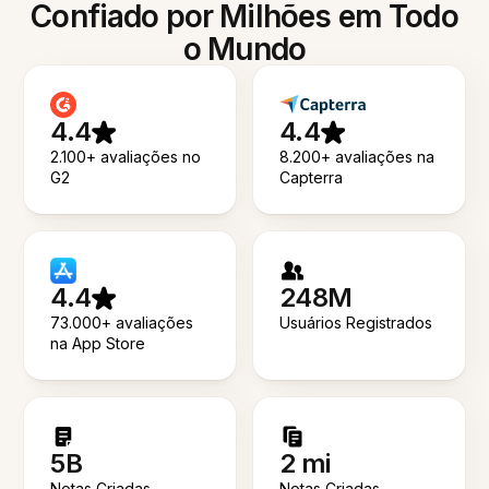
Confiado por Milhões em Todo
o Mundo
4.4
4.4
2.100+ avaliações no
8.200+ avaliações na
G2
Capterra
4.4
248M
73.000+ avaliações
Usuários Registrados
na App Store
5B
2 mi
Notas Criadas
Notas Criadas