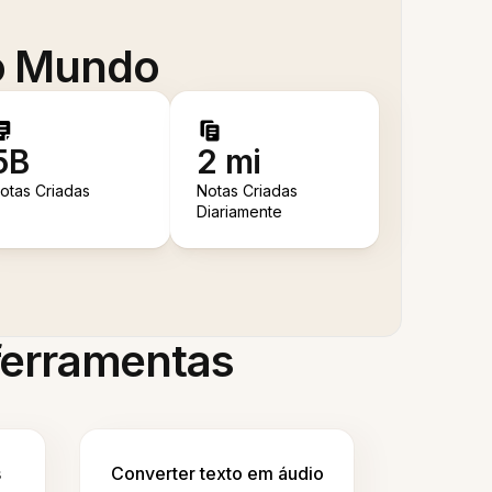
 o Mundo
5B
2 mi
otas Criadas
Notas Criadas
Diariamente
 ferramentas
s
Converter texto em áudio