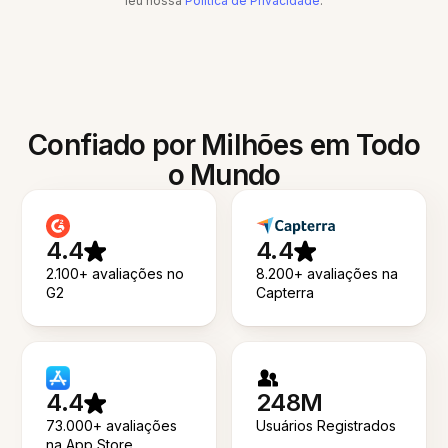
leu nossa
Política de Privacidade
.
Confiado por Milhões em Todo
o Mundo
4.4
4.4
2.100+ avaliações no
8.200+ avaliações na
G2
Capterra
4.4
248M
73.000+ avaliações
Usuários Registrados
na App Store