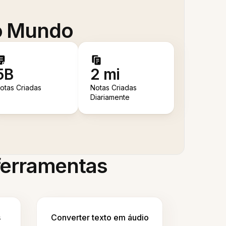
 o Mundo
5B
2 mi
otas Criadas
Notas Criadas
Diariamente
 ferramentas
s
Converter texto em áudio