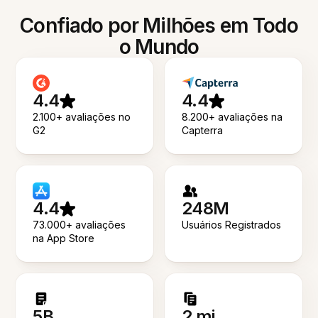
Confiado por Milhões em Todo
o Mundo
4.4
4.4
2.100+ avaliações no
8.200+ avaliações na
G2
Capterra
4.4
248M
73.000+ avaliações
Usuários Registrados
na App Store
5B
2 mi