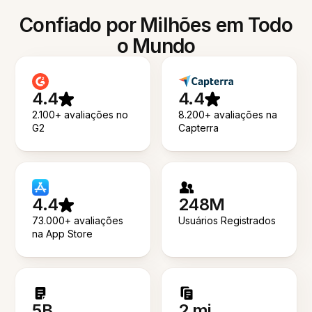
Confiado por Milhões em Todo
o Mundo
4.4
4.4
2.100+ avaliações no
8.200+ avaliações na
G2
Capterra
4.4
248M
73.000+ avaliações
Usuários Registrados
na App Store
5B
2 mi