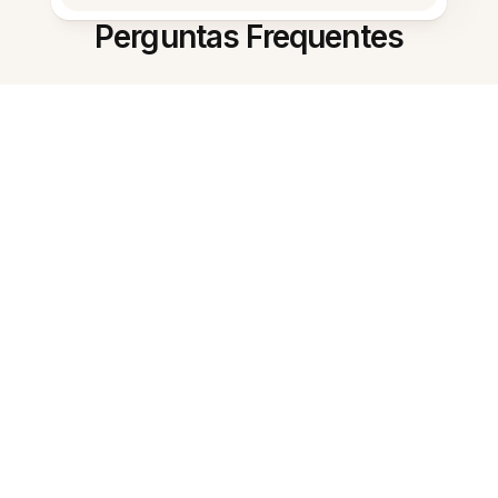
Perguntas Frequentes
O que é resumo por IA?
Quais idiomas são suportados?
Qual é a precisão dos resumos?
Consigo resumir notas longas em
japonês?