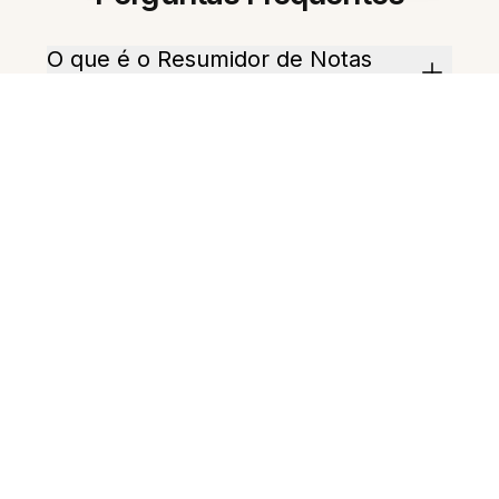
O que é o Resumidor de Notas
com IA?
Como isso ajuda na
produtividade?
Posso resumir várias notas de
uma vez?
Ele extrai itens de ação?