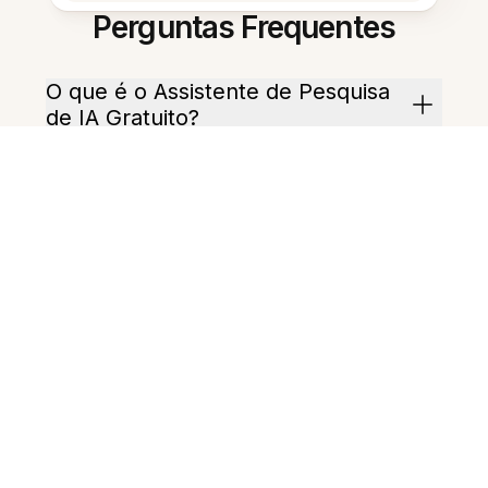
Perguntas Frequentes
O que é o Assistente de Pesquisa
de IA Gratuito?
Com que rapidez ele produz
resumos?
Ele consegue extrair citações de
PDFs?
Funciona em várias notas ao
mesmo tempo?