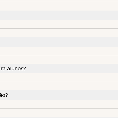
ara alunos?
ão?