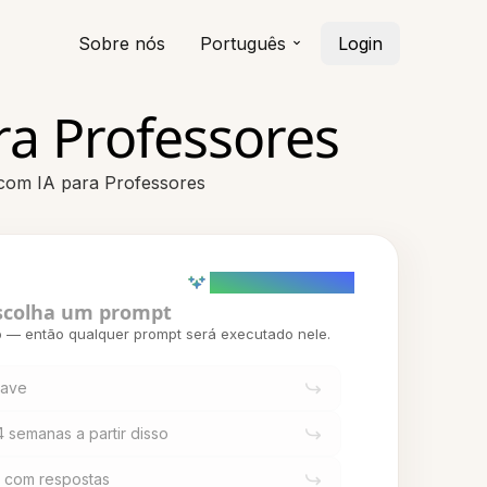
Sobre nós
Português
Login
ra Professores
 com IA para Professores
AI powered (Demo)
scolha um prompt
o — então qualquer prompt será executado nele.
have
4 semanas a partir disso
z com respostas