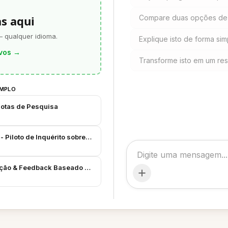
as aqui
Compare duas opções de 
— qualquer idioma.
Explique isto de forma sim
vos
→
Transforme isto em um re
EMPLO
Notas de Pesquisa
 - Piloto de Inquérito sobre Clima & Cidadania
iação & Feedback Baseado em Evidências