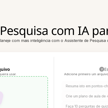
 Pesquisa com IA pa
planeje com mais inteligência com o Assistente de Pesquisa
quivo
E
2
ueira usar.
Adicione primeiro um arquiv
Resuma isto em pontos-c
Crie um plano de aula de 
Faça 10 perguntas de qui