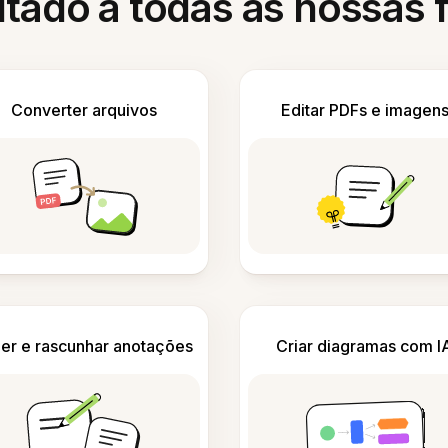
itado a todas as nossas
Converter arquivos
Editar PDFs e imagen
er e rascunhar anotações
Criar diagramas com I