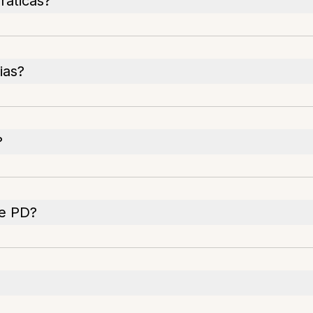
ráticas?
ias?
?
de PD?