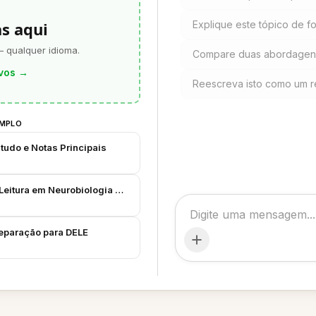
as aqui
Explique este tópico de fo
— qualquer idioma.
Compare duas abordagens
vos
→
Reescreva isto como um r
EMPLO
tudo e Notas Principais
Leitura em Neurobiologia & Simulados Orais
eparação para DELE