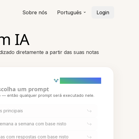
Sobre nós
Português
Login
m IA
izado diretamente a partir das suas notas
AI powered (Demo)
scolha um prompt
o — então qualquer prompt será executado nele.
 principais
semana a semana com base nisto
cas com respostas com base nisto