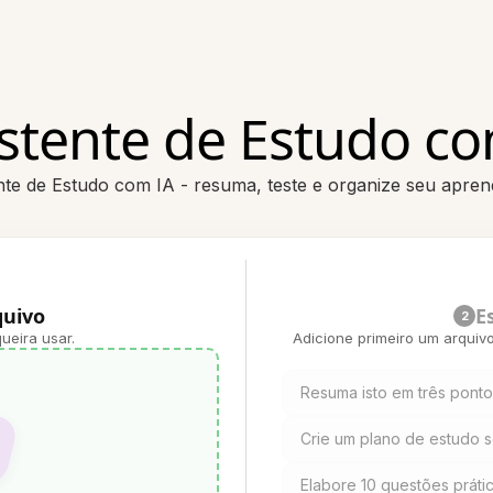
istente de Estudo co
nte de Estudo com IA - resuma, teste e organize seu aprend
quivo
E
2
ueira usar.
Adicione primeiro um arquiv
Resuma isto em três pontos
Crie um plano de estudo 
Elabore 10 questões práti