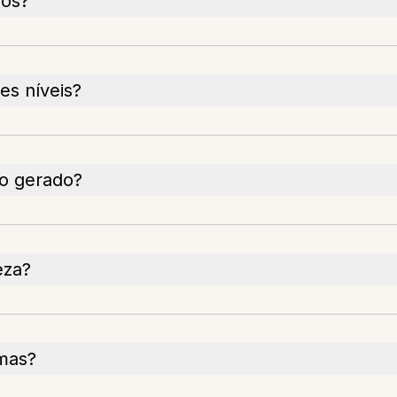
vos?
es níveis?
do gerado?
eza?
omas?