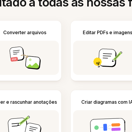
itado a todas as nossas
Converter arquivos
Editar PDFs e imagen
er e rascunhar anotações
Criar diagramas com I