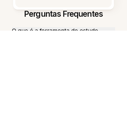
Perguntas Frequentes
O que é a ferramenta de estudo
com IA para Android?
Como começo a usar no Android?
Ela consegue resumir notas
longas?
Posso criar cartões de estudo a