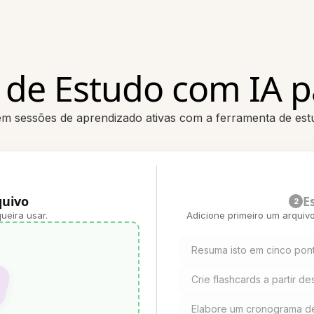
 de Estudo com IA p
m sessões de aprendizado ativas com a ferramenta de es
quivo
E
2
ueira usar.
Adicione primeiro um arquiv
Resuma isto em cinco pont
Crie flashcards a partir de
Elabore um cronograma de