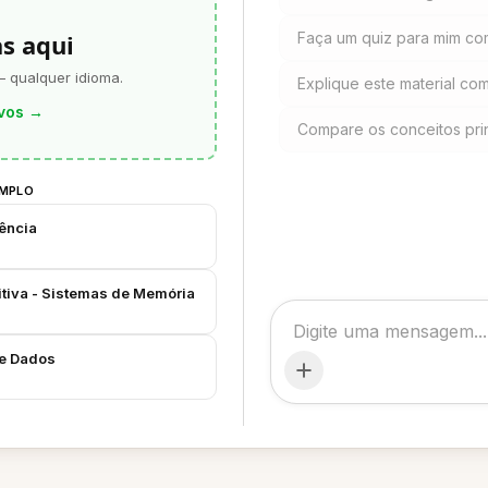
as aqui
Faça um quiz para mim com
— qualquer idioma.
Explique este material com
vos
→
Compare os conceitos prin
EMPLO
ência
itiva - Sistemas de Memória
de Dados