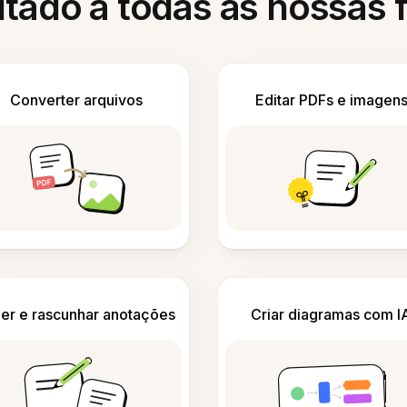
itado a todas as nossas
Converter arquivos
Editar PDFs e imagen
er e rascunhar anotações
Criar diagramas com I