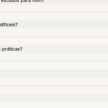
 estudos para mim?
ifíceis?
 práticas?