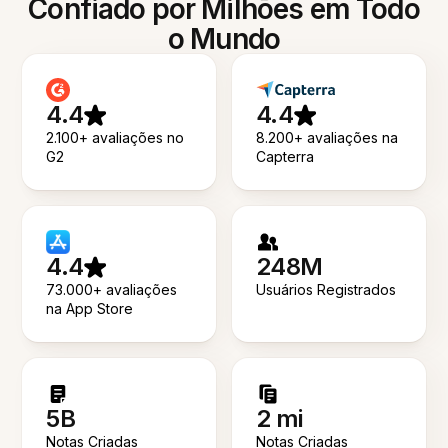
Confiado por Milhões em Todo
o Mundo
4.4
4.4
2.100+ avaliações no
8.200+ avaliações na
G2
Capterra
4.4
248M
73.000+ avaliações
Usuários Registrados
na App Store
5B
2 mi
Notas Criadas
Notas Criadas