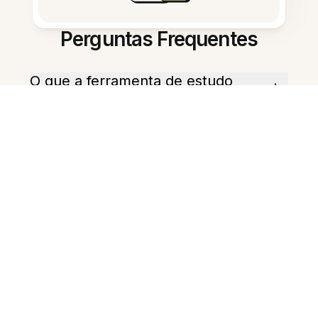
Perguntas Frequentes
O que a ferramenta de estudo
com IA pode fazer?
Com que rapidez ela produz
resumos?
Ela pode criar flashcards?
Ela gera quizzes práticos?