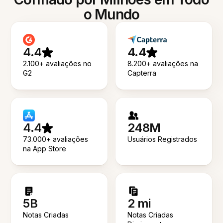
o Mundo
4.4
4.4
2.100+ avaliações no
8.200+ avaliações na
G2
Capterra
4.4
248M
73.000+ avaliações
Usuários Registrados
na App Store
5B
2 mi
Notas Criadas
Notas Criadas