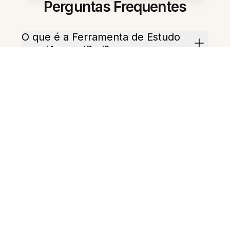
Perguntas Frequentes
O que é a Ferramenta de Estudo
com IA para iPad?
Quais arquivos ela pode usar?
Ela pode criar um cronograma de
estudo?
Ela pode gerar questões práticas?