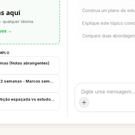
as aqui
Construa um plano de estud
— qualquer idioma.
Explique este tópico como
vos
→
Compare duas abordagen
EMPLO
imas (Notas abrangentes)
12 semanas - Marcos semanais e registro de riscos
tição espaçada vs estudo de última hora (Anotado)