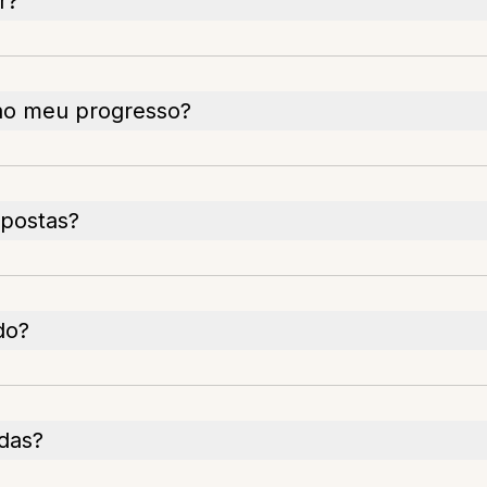
r?
 ao meu progresso?
spostas?
do?
das?