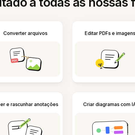
itado a todas as nossas
Converter arquivos
Editar PDFs e imagen
er e rascunhar anotações
Criar diagramas com I