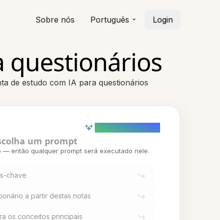
Sobre nós
Português
Login
 questionários
ta de estudo com IA para questionários
AI powered (Demo)
scolha um prompt
o — então qualquer prompt será executado nele.
os-chave
onário a partir destas notas
a os conceitos principais