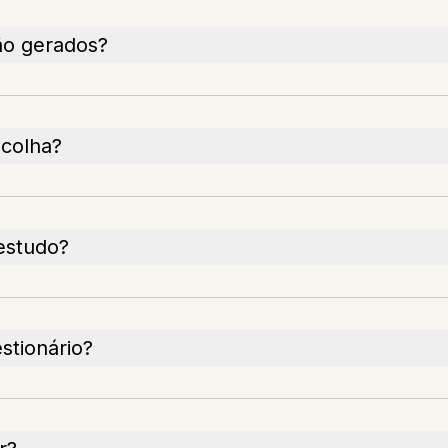
ão gerados?
scolha?
estudo?
stionário?