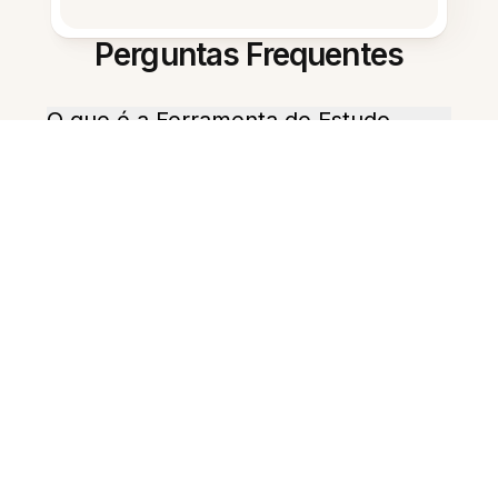
Perguntas Frequentes
O que é a Ferramenta de Estudo
com IA para Escolas?
Como ela ajuda os alunos a
estudar?
Os professores podem criar
materiais de sala de aula?
Ele consegue gerar quizzes a