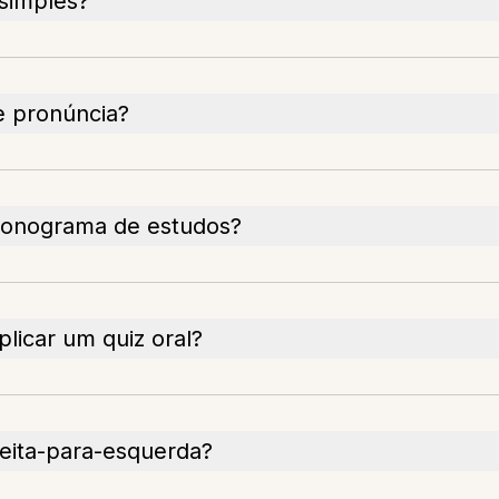
simples?
e pronúncia?
ronograma de estudos?
licar um quiz oral?
reita-para-esquerda?