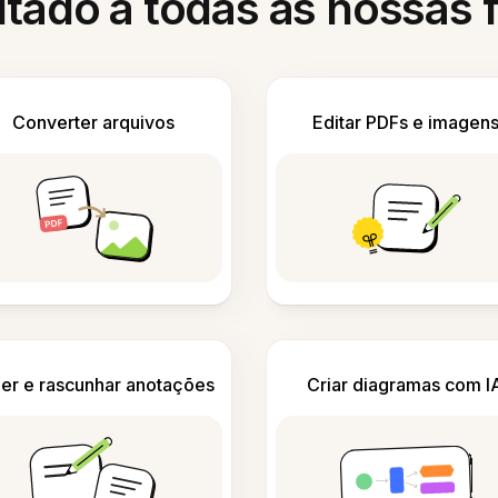
itado a todas as nossas
Converter arquivos
Editar PDFs e imagen
er e rascunhar anotações
Criar diagramas com I