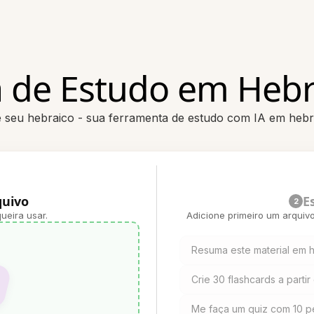
 de Estudo em Hebr
te seu hebraico - sua ferramenta de estudo com IA em hebr
quivo
E
2
ueira usar.
Adicione primeiro um arquiv
Resuma este material em 
Crie 30 flashcards a partir
Me faça um quiz com 10 pe