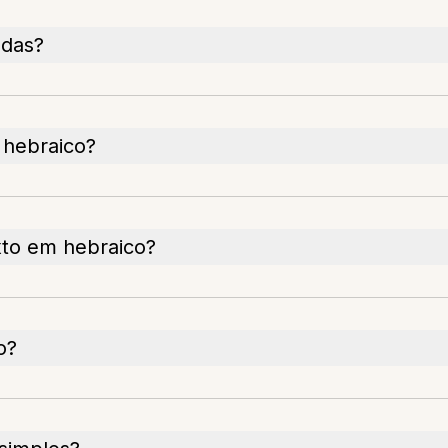
adas?
 hebraico?
exto em hebraico?
o?