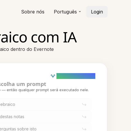
Sobre nós
Português
Login
aico com IA
aico dentro do Evernote
AI powered (Demo)
scolha um prompt
o — então qualquer prompt será executado nele.
hebraico
 destas notas
rguntas sobre isto