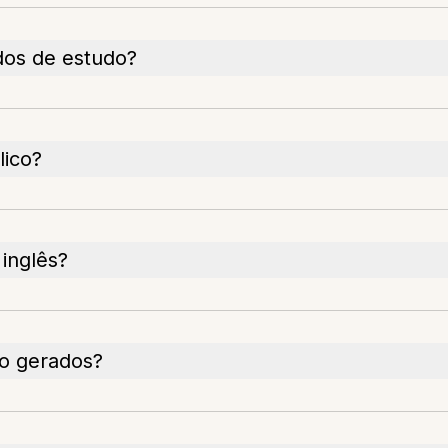
dos de estudo?
lico?
 inglês?
do gerados?