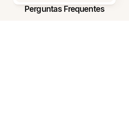
Perguntas Frequentes
O que é a Ferramenta de Estudo
de Coreano com IA?
Que tipos de materiais posso
usar?
Como isso ajuda no aprendizado
do coreano?
Como devo preparar as notas?