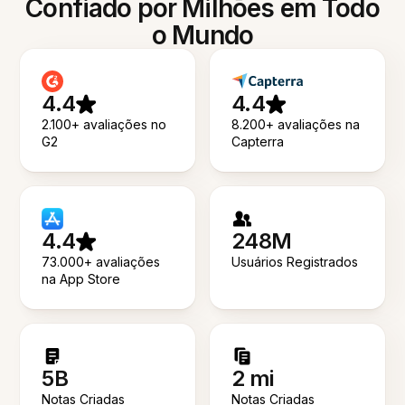
Confiado por Milhões em Todo
o Mundo
4.4
4.4
2.100+ avaliações no
8.200+ avaliações na
G2
Capterra
4.4
248M
73.000+ avaliações
Usuários Registrados
na App Store
5B
2 mi
Notas Criadas
Notas Criadas