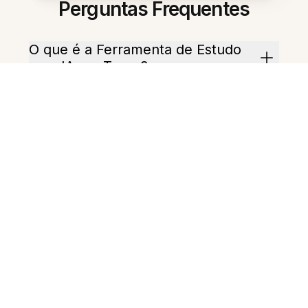
Perguntas Frequentes
O que é a Ferramenta de Estudo
com IA em Turco?
Quais formatos de arquivo em
turco são suportados?
Como essa ferramenta gera
resumos?
Ela pode criar um plano de estudo
para preparação de provas?