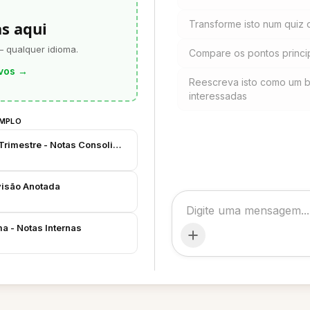
as aqui
Transforme isto num quiz
— qualquer idioma.
Compare os pontos principa
vos
→
Reescreva isto como um br
interessadas
EMPLO
 Trimestre - Notas Consolidadas
visão Anotada
a - Notas Internas