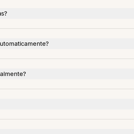
as?
 automaticamente?
eralmente?