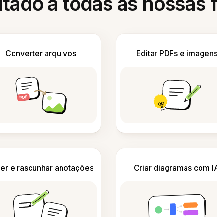
itado a todas as nossas
Converter arquivos
Editar PDFs e imagen
er e rascunhar anotações
Criar diagramas com I