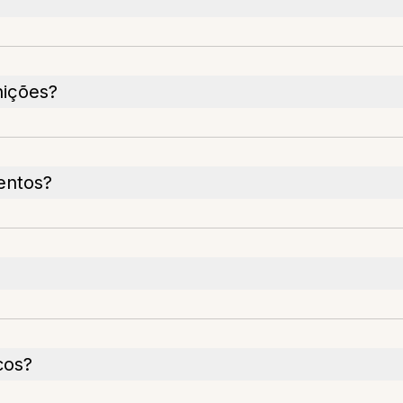
nições?
entos?
cos?