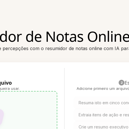
dor de Notas Online
ue percepções com o resumidor de notas online com IA par
quivo
E
2
ueira usar.
Adicione primeiro um arquiv
Resuma isto em cinco conc
Extraia itens de ação e re
Crie um resumo executivo