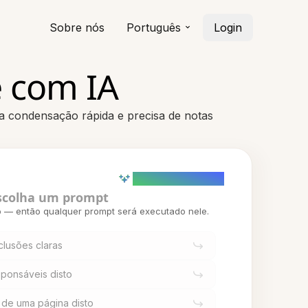
Sobre nós
Português
Login
 com IA
a condensação rápida e precisa de notas
AI powered (Demo)
scolha um prompt
o — então qualquer prompt será executado nele.
lusões claras
sponsáveis disto
 de uma página disto