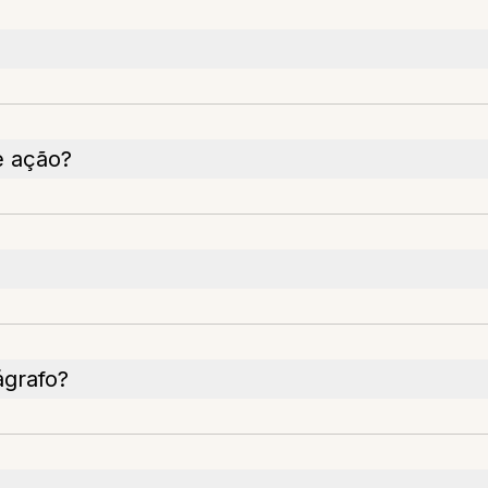
de ação?
grafo?