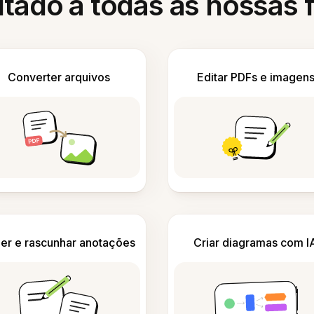
itado a todas as nossas
Converter arquivos
Editar PDFs e imagen
er e rascunhar anotações
Criar diagramas com I