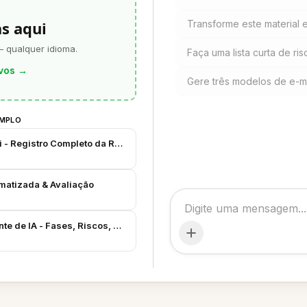
as aqui
Transforme este material
— qualquer idioma.
Faça uma lista curta de r
vos
→
Gere três modelos de e-ma
EMPLO
i - Registro Completo da Reunião
omatizada & Avaliação
nte de IA - Fases, Riscos, Orçamento