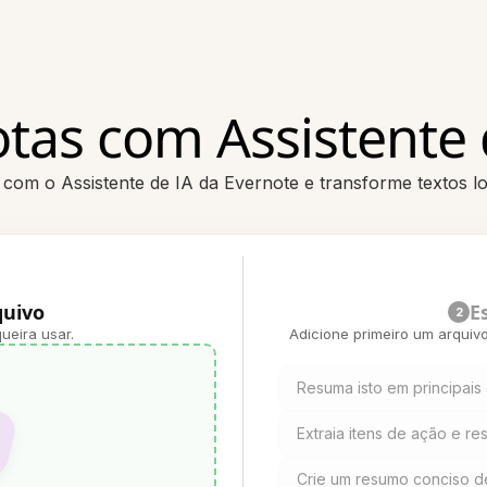
tas com Assistente d
com o Assistente de IA da Evernote e transforme textos l
quivo
E
2
ueira usar.
Adicione primeiro um arquiv
Resuma isto em principais
Extraia itens de ação e r
Crie um resumo conciso d