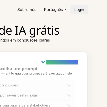
Sobre nós
Português
Login
e IA grátis
ongos em conclusões claras
AI powered (Demo)
scolha um prompt
o — então qualquer prompt será executado nele.
 conclusões
esponsáveis destas notas
e uma página para stakeholders