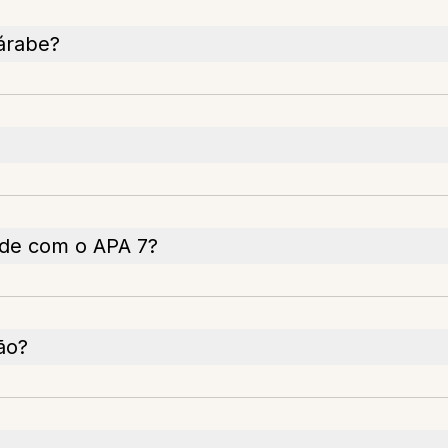
 árabe?
ade com o APA 7?
ão?