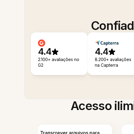
Confiad
4.4
4.4
2.100+ avaliações no
8.200+ avaliações
G2
na Capterra
Acesso ilim
Transcrever arquivos para