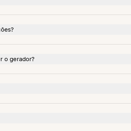
ções?
r o gerador?