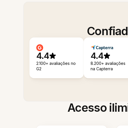
Confiad
4.4
4.4
2.100+ avaliações no
8.200+ avaliações
G2
na Capterra
Acesso ilim