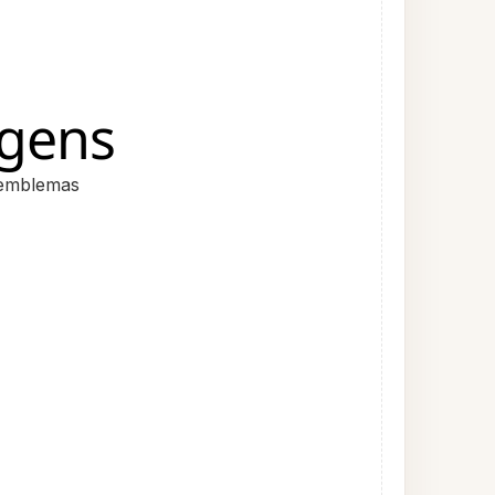
gens
 emblemas