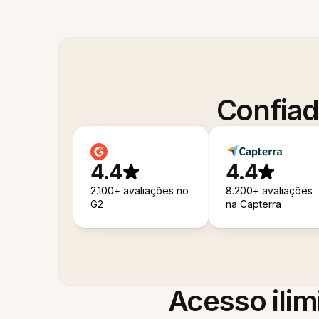
Confiad
4.4
4.4
2.100+ avaliações no
8.200+ avaliações
G2
na Capterra
Acesso ilim