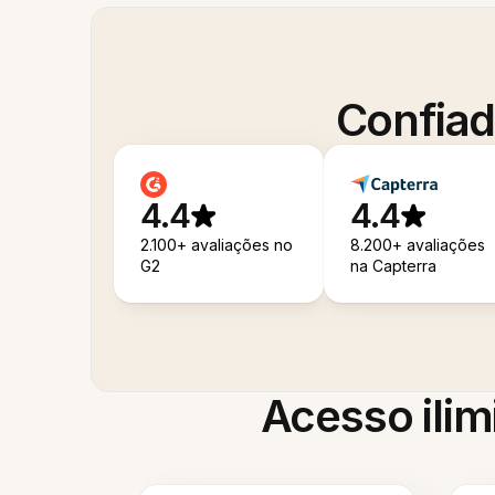
Confiad
4.4
4.4
2.100+ avaliações no
8.200+ avaliações
G2
na Capterra
Acesso ilim