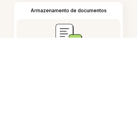
Armazenamento de documentos
Perguntas Frequentes
Como posso remover texto
indesejado de uma imagem?
Esta ferramenta remove texto
sem afetar o fundo?