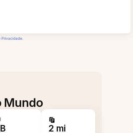
e Privacidade
.
 o Mundo
B
2 mi