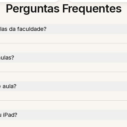
Perguntas Frequentes
las da faculdade?
aulas?
e aula?
u iPad?